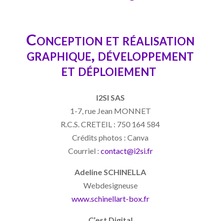
Conception et réalisation
graphique, développement
et déploiement
I2SI SAS
1-7, rue Jean MONNET
R.C.S. CRETEIL : 750 164 584
Crédits photos : Canva
Courriel :
contact@i2si.fr
Adeline SCHINELLA
Webdesigneuse
www.schinellart-box.fr
C’est Digital